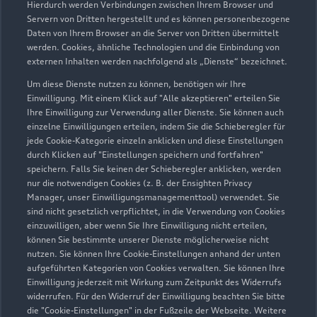
Hierdurch werden Verbindungen zwischen Ihrem Browser und
Servern von Dritten hergestellt und es können personenbezogene
Daten von Ihrem Browser an die Server von Dritten übermittelt
Wir beraten Sie gerne
werden. Cookies, ähnliche Technologien und die Einbindung von
externen Inhalten werden nachfolgend als „Dienste“ bezeichnet.
Hier finden Sie die passenden Ansprechpartnerinnen
Um diese Dienste nutzen zu können, benötigen wir Ihre
und Ansprechpartner.
Einwilligung. Mit einem Klick auf "Alle akzeptieren" erteilen Sie
Ihre Einwilligung zur Verwendung aller Dienste. Sie können auch
einzelne Einwilligungen erteilen, indem Sie die Schieberegler für
Zur Teamübersicht
jede Cookie-Kategorie einzeln anklicken und diese Einstellungen
durch Klicken auf "Einstellungen speichern und fortfahren"
speichern. Falls Sie keinen der Schieberegler anklicken, werden
nur die notwendigen Cookies (z. B. der Ensighten Privacy
Manager, unser Einwilligungsmanagementtool) verwendet. Sie
sind nicht gesetzlich verpflichtet, in die Verwendung von Cookies
einzuwilligen, aber wenn Sie Ihre Einwilligung nicht erteilen,
können Sie bestimmte unserer Dienste möglicherweise nicht
nutzen. Sie können Ihre Cookie-Einstellungen anhand der unten
Serviceberater kontaktieren
aufgeführten Kategorien von Cookies verwalten. Sie können Ihre
Einwilligung jederzeit mit Wirkung zum Zeitpunkt des Widerrufs
widerrufen. Für den Widerruf der Einwilligung beachten Sie bitte
die "Cookie-Einstellungen" in der Fußzeile der Webseite. Weitere