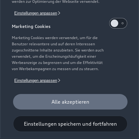
werden zur Optimierung der Webseite verwendet.
Einstellungen anpassen
Marketing Cookies
Martinsriether Weg 2
Marketing Cookies werden verwendet, um für die
06526 Sangerhausen
Benutzer relevantere und auf deren Interessen
zugeschnittene Inhalte anzubieten. Sie werden auch
03464 54380
verwendet, um die Erscheinungshäufigkeit einer
Werbeanzeige zu begrenzen und um die Effektivität
von Werbekampagnen zu messen und zu steuern.
audi@autohaus-lucks.de
Einstellungen anpassen
Kontaktdaten herunterladen
Alle akzeptieren
Öffnungszeiten
Einstellungen speichern und fortfahren
Verkauf