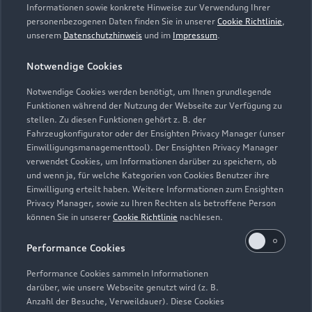
Servicetermin vereinbaren
Informationen sowie konkrete Hinweise zur Verwendung Ihrer
personenbezogenen Daten finden Sie in unserer
Cookie Richtlinie
,
unserem
Datenschutzhinweis
und im
Impressum
.
Notwendige Cookies
Autohaus Lucks & Lucks
Notwendige Cookies werden benötigt, um Ihnen grundlegende
Funktionen während der Nutzung der Webseite zur Verfügung zu
GmbH & Co. KG
stellen. Zu diesen Funktionen gehört z. B. der
Sangerhausen
Fahrzeugkonfigurator oder der Ensighten Privacy Manager (unser
Einwilligungsmanagementtool). Der Ensighten Privacy Manager
verwendet Cookies, um Informationen darüber zu speichern, ob
Servicepartner
e-tron
und wenn ja, für welche Kategorien von Cookies Benutzer ihre
Einwilligung erteilt haben. Weitere Informationen zum Ensighten
Privacy Manager, sowie zu Ihren Rechten als betroffene Person
können Sie in unserer
Cookie Richtlinie
nachlesen.
Performance Cookies
Performance Cookies sammeln Informationen
darüber, wie unsere Webseite genutzt wird (z. B.
Anzahl der Besuche, Verweildauer). Diese Cookies