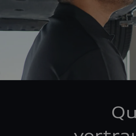
Qu
vertra