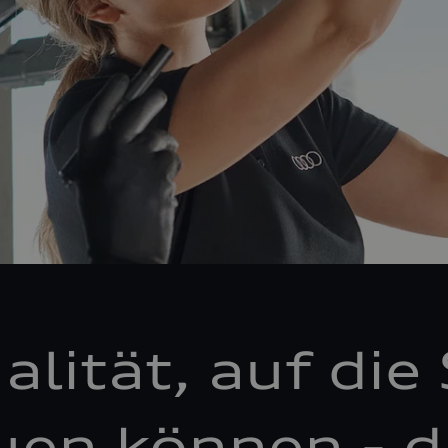
alität, auf die 
uen können - d